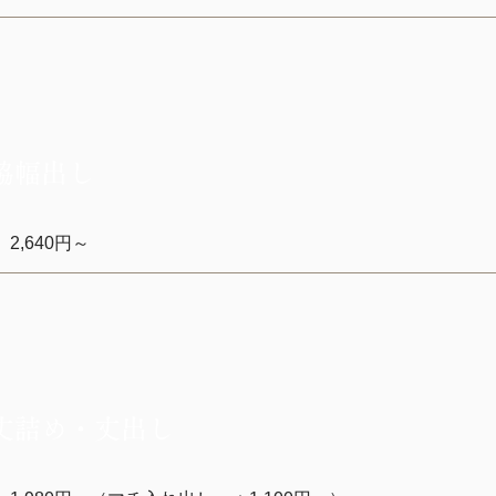
脇幅出し
2,640円～
丈詰め・丈出し